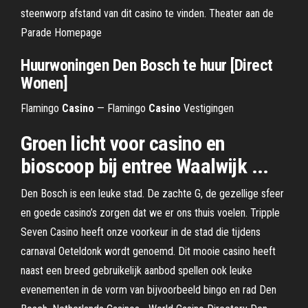
steenworp afstand van dit casino te vinden. Theater aan de
Parade Homepage
Huurwoningen
Den
Bosch
te huur [Direct
Wonen]
Flamingo
Casino
— Flamingo
Casino
Vestigingen
Groen licht voor casino en
bioscoop bij entree Waalwijk ...
Den Bosch is een leuke stad. De zachte G, de gezellige sfeer
en goede casino’s zorgen dat we er ons thuis voelen. Tripple
Seven Casino heeft onze voorkeur in de stad die tijdens
carnaval Oeteldonk wordt genoemd. Dit mooie casino heeft
naast een breed gebruikelijk aanbod spellen ook leuke
evenementen in de vorm van bijvoorbeeld bingo en rad Den