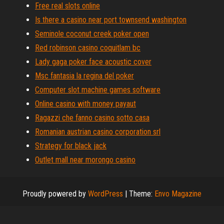
Free real slots online
Is there a casino near port townsend washington
Seminole coconut creek poker open
Red robinson casino coquitlam bc
Lady gaga poker face acoustic cover
Msc fantasia la regina del poker
Computer slot machine games software
Online casino with money payaut
Ragazzi che fanno casino sotto casa
Romanian austrian casino corporation srl
Strategy for black jack
Outlet mall near morongo casino
Proudly powered by
WordPress
|
Theme:
Envo Magazine